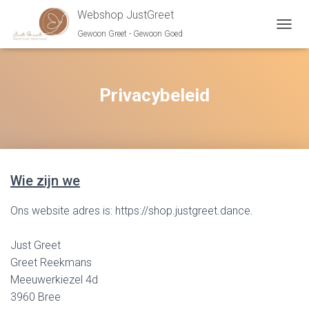
Webshop JustGreet
Gewoon Greet - Gewoon Goed
N
A
V
I
G
Privacybeleid
A
T
I
E
A
A
Wie zijn we
N
-
/
Ons website adres is: https://shop.justgreet.dance.
U
I
Just Greet
T
Z
Greet Reekmans
E
Meeuwerkiezel 4d
T
3960 Bree
T