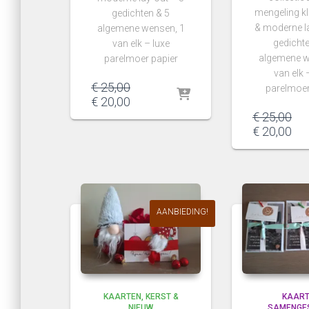
mengeling kl
gedichten & 5
& moderne la
algemene wensen, 1
gedichte
van elk – luxe
algemene w
parelmoer papier
van elk 
€
25,00
parelmoer
€
20,00
€
25,00
€
20,00
AANBIEDING!
KAARTEN
KERST &
KAAR
NIEUW
SAMENGE