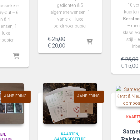
10 ver
gedichten & 5
assiekere
kaarten
algemene wensen, 1
y-out – 6
Kerstcol
van elk – luxe
n & 4
– meng
parelmoer papier
ensen, 1
klassiek
– luxe
€
25,00
stijl –
 papier
€
20,00
inb
€
25,00
€
15,00
i
AANBIEDING!
AANBIEDING!
KAART
N
Samen
KAARTEN
TEN
Pakket
SAMENGESTELDE
STELDE