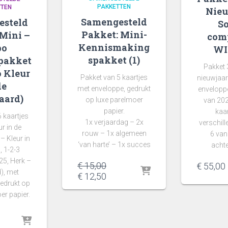
PAKKETTEN
TTEN
Nieu
Samengesteld
esteld
So
Pakket: Mini-
Mini –
comp
Kennismaking
po
WI
spakket (1)
pakket
Pakket 
o Kleur
Pakket van 5 kaartjes
nieuwjaar
de
met enveloppe, gedrukt
enveloppe
aard)
op luxe parelmoer
van 202
papier.
kaa
 kaartjes
1x verjaardag – 2x
verschill
r in de
rouw – 1x algemeen
6 van 
 Kleur in
‘van harte’ – 1x succes
acht
, 1-2-3
25, Herk –
Oorspronkelijke
€
15,00
€
55,00
), met
prijs
Huidige
€
12,50
edrukt op
was:
prijs
er papier.
€ 15,00.
is:
€ 12,50.
spronkelijke
js
dige