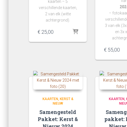
va
kaarten – 5
202
verschillende kaarten,
– fotokaar
2 van elk (witte
verschillend
achtergrond).
3 van elk (3
€
25,00
en 3x w
achtergr
€
55,00
KAARTEN
KERST &
KAARTEN
NIEUW
NIE
Samengesteld
Sameng
Pakket: Kerst &
pakket: 
Nieuw 2024
Nieuw