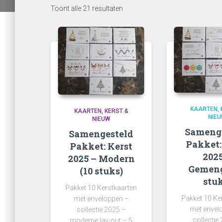
Gesorteerd
Toont alle 21 resultaten
op
nieuwste
KAARTEN
KAARTEN
KERST &
NIE
NIEUW
Sameng
Samengesteld
Pakket:
Pakket: Kerst
2025
2025 – Modern
Gemeng
(10 stuks)
stuk
Pakket 10 Kerstkaarten
Pakket 10 Ke
met enveloppen –
met envel
collectie 2025 –
collectie
moderne lay-out – 5