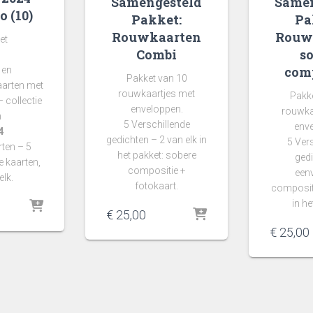
Samengesteld
Samen
o (10)
Pakket:
Pa
Rouwkaarten
Rouw
et
Combi
s
comp
 en
Pakket van 10
aarten met
rouwkaartjes met
Pakke
 collectie
enveloppen.
rouwka
n
5 Verschillende
enve
4
gedichten – 2 van elk in
5 Ver
ten – 5
het pakket: sobere
ged
e kaarten,
compositie +
een
elk.
fotokaart.
compositi
in he
€
25,00
€
25,00