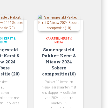
EN
KERST &
KAARTEN
KERST &
IEUW
NIEUW
gesteld
Samengesteld
: Kerst &
Pakket: Kerst &
w 2024
Nieuw 2024
bere
Sobere
itie (20)
compositie (10)
akket
Pakket 10 kerst- en
20
nieuwjaarskaarten met
rst- en
enveloppen – collectie
skaarten met
van 2024 – sobere
n – collectie
kaarten – 5