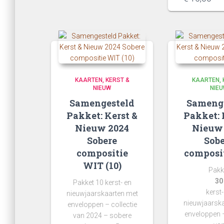
€ 15,00.
wa
pri
€ 1
is:
€ 1
KAARTEN
KERST &
KAARTEN
NIEUW
NIE
Samengesteld
Sameng
Pakket: Kerst &
Pakket: 
Nieuw 2024
Nieuw
Sobere
Sobe
compositie
composit
WIT (10)
Pakk
30
Pakket 10 kerst- en
kerst-
nieuwjaarskaarten met
nieuwjaarsk
enveloppen – collectie
enveloppen –
van 2024 – sobere