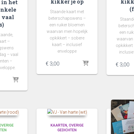
kikker je op
kikk
 in het
(
enkele
Staande kaart met
 vaal
beterschapswens –
Staande
s)
een ruiker bloemen
betersc
waarvan men hopelijk
een rui
taande,
opkikkert – sobere
waarvan 
aart –
kaart – inclusief
opkikkert
agswens
enveloppe
inclusi
dag – vaal
enten –
€
3,00
€
3,00
nveloppe.
OVERIGE
KAARTEN
OVERIGE
HTEN
GEDICHTEN