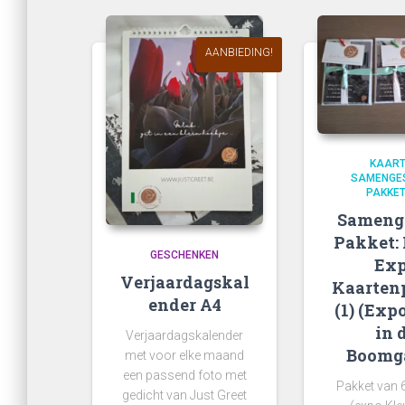
op
nieuwste
AANBIEDING!
KAAR
SAMENGE
PAKKE
Sameng
Pakket: 
GESCHENKEN
Ex
Verjaardagskal
Kaarten
ender A4
(1) (Exp
in 
Verjaardagskalender
Boomg
met voor elke maand
een passend foto met
Pakket van 6
gedicht van Just Greet