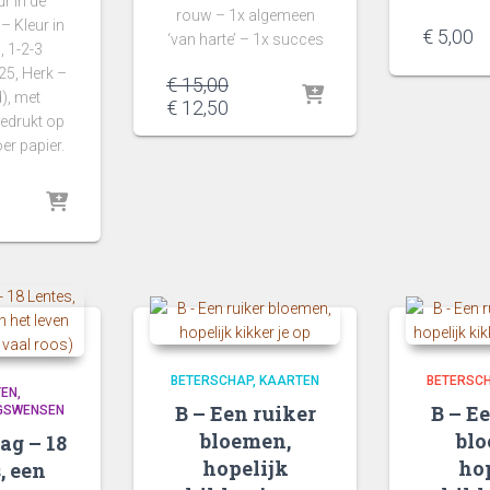
r in de
rouw – 1x algemeen
 Kleur in
€
5,00
‘van harte’ – 1x succes
, 1-2-3
25, Herk –
Oorspronkelijke
€
15,00
), met
prijs
Huidige
€
12,50
edrukt op
was:
prijs
er papier.
€ 15,00.
is:
€ 12,50.
spronkelijke
js
dige
s:
js
8,00.
5,00.
BETERSCHAP
KAARTEN
BETERSC
TEN
B – Een ruiker
B – E
GSWENSEN
bloemen,
blo
ag – 18
hopelijk
ho
, een