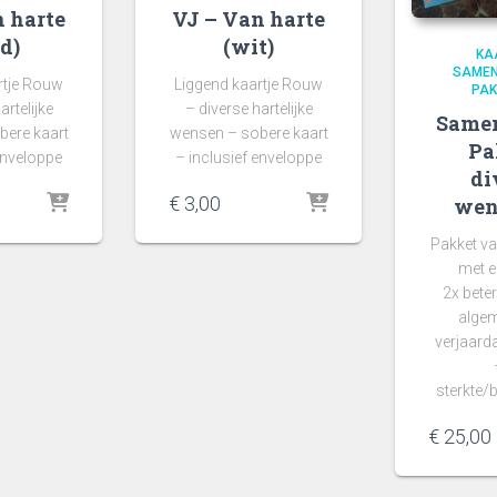
 harte
VJ – Van harte
d)
(wit)
KA
SAMEN
rtje Rouw
Liggend kaartje Rouw
PAK
artelijke
– diverse hartelijke
Samen
bere kaart
wensen – sobere kaart
Pa
enveloppe
– inclusief enveloppe
di
€
3,00
wen
Pakket va
met e
2x bete
algem
verjaard
sterkte/
€
25,00