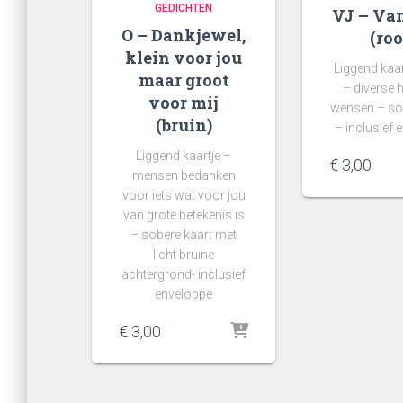
GEDICHTEN
VJ – Van
O – Dankjewel,
(roo
klein voor jou
Liggend kaa
maar groot
– diverse h
voor mij
wensen – so
(bruin)
– inclusief 
Liggend kaartje –
€
3,00
mensen bedanken
voor iets wat voor jou
van grote betekenis is
– sobere kaart met
licht bruine
achtergrond- inclusief
enveloppe
€
3,00