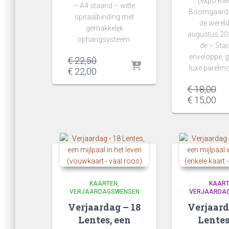
(expo Kleu
– A4 staand – witte
Boomgaard –
spiraalbinding met
de wereld
gemakkelijk
augustus 20
ophangsysteem.
de – Stad
enveloppe, g
Oorspronkelijke
€
22,50
luxe parelmo
prijs
Huidige
€
22,00
was:
prijs
Oor
€
18,00
€ 22,50.
is:
pri
Hui
€
15,00
€ 22,00.
wa
pri
€ 1
is:
€ 1
KAARTEN
KAAR
VERJAARDAGSWENSEN
VERJAARDA
Verjaardag – 18
Verjaard
Lentes, een
Lentes