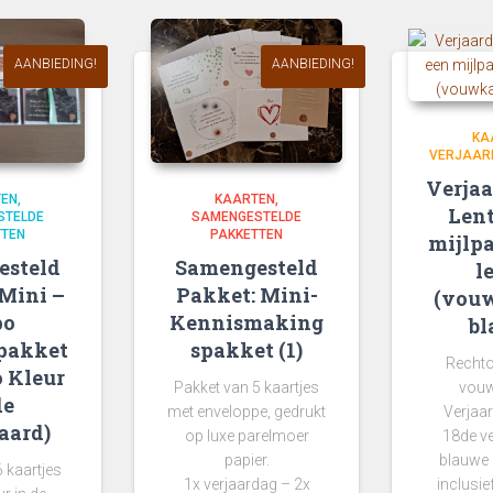
AANBIEDING!
AANBIEDING!
KA
VERJAAR
Verjaa
KAARTEN
TEN
Lent
SAMENGESTELDE
STELDE
PAKKETTEN
TTEN
mijlpa
Samengesteld
esteld
l
Pakket: Mini-
Mini –
(vouw
Kennismaking
po
bl
spakket (1)
pakket
Rechto
o Kleur
Pakket van 5 kaartjes
vouw
de
met enveloppe, gedrukt
Verjaa
aard)
op luxe parelmoer
18de v
papier.
blauwe 
 kaartjes
1x verjaardag – 2x
inclusie