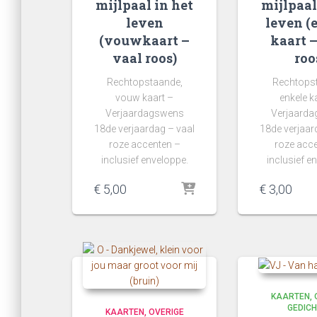
mijlpaal in het
mijlpaal
leven
leven (
(vouwkaart –
kaart –
vaal roos)
roo
Rechtopstaande,
Rechtops
vouw kaart –
enkele k
Verjaardagswens
Verjaard
18de verjaardag – vaal
18de verjaar
roze accenten –
roze acc
inclusief enveloppe.
inclusief e
€
5,00
€
3,00
KAARTEN
GEDIC
KAARTEN
OVERIGE