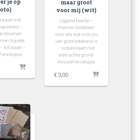
er je op
maar groot
foto)
voor mij (wit)
 kaart met
Liggend kaartje –
hapswens –
mensen bedanken
ker bloemen
voor iets wat voor jou
men hopelijk
van grote betekenis is
 – fotokaart –
– sobere kaart met
ef enveloppe
witte achtergrond-
inclusief enveloppe
€
3,00