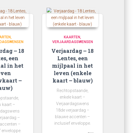
ARTEN
KAARTEN
DAGSWENSEN
VERJAARDAGSWENSEN
rdag – 18
Verjaardag – 18
es, een
Lentes, een
al in het
mijlpaal in het
even
leven (enkele
kaart –
kaart – blauw)
auw)
Rechtopstaande,
enkele kaart –
pstaande,
Verjaardagswens
 kaart –
18de verjaardag –
rdagswens
blauwe accenten –
erjaardag –
inclusief enveloppe.
accenten –
f enveloppe.