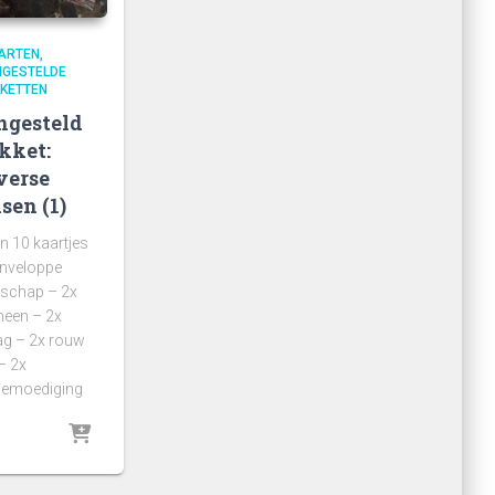
ARTEN
GESTELDE
KETTEN
gesteld
kket:
verse
sen (1)
n 10 kaartjes
nveloppe
rschap – 2x
een – 2x
ag – 2x rouw
– 2x
bemoediging