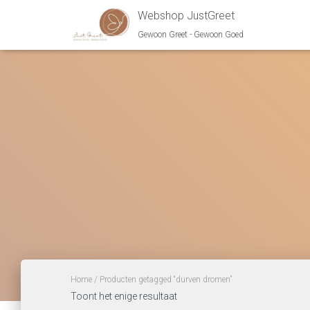
Webshop JustGreet
Gewoon Greet - Gewoon Goed
Home
/ Producten getagged “durven dromen”
Toont het enige resultaat