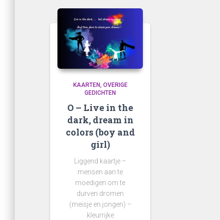
KAARTEN
OVERIGE
GEDICHTEN
O – Live in the
dark, dream in
colors (boy and
girl)
Liggend kaartje –
mensen aan te
moedigen om te
durven dromen
(meisje en jongen) –
kleurrijke