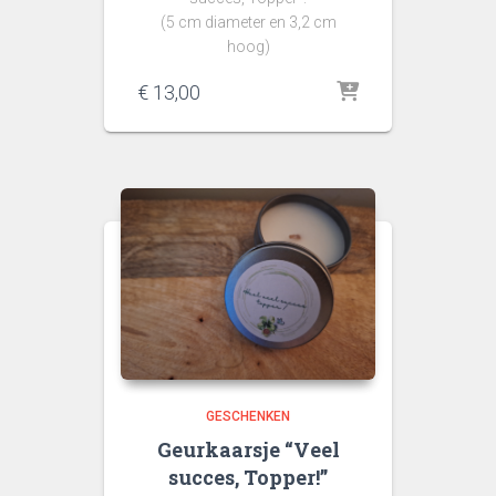
(5 cm diameter en 3,2 cm
hoog)
€
13,00
GESCHENKEN
Geurkaarsje “Veel
succes, Topper!”