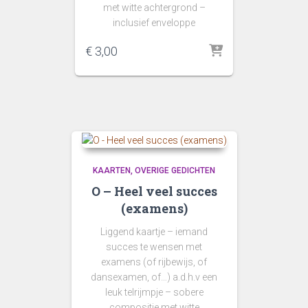
met witte achtergrond –
inclusief enveloppe
€
3,00
KAARTEN
OVERIGE GEDICHTEN
O – Heel veel succes
(examens)
Liggend kaartje – iemand
succes te wensen met
examens (of rijbewijs, of
dansexamen, of…) a.d.h.v een
leuk telrijmpje – sobere
compositie met witte