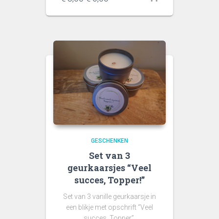
prijs
prijs
was:
is:
€ 8,00.
€ 6,00.
GESCHENKEN
Set van 3
geurkaarsjes “Veel
succes, Topper!”
Set van 3 vanille geurkaarsje in
een blikje met opschrift “Veel
succes, Topper”.