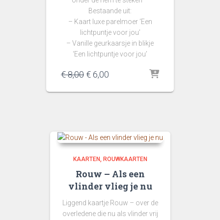
Bestaande uit:
– Kaart luxe parelmoer ‘Een
lichtpuntje voor jou’
– Vanille geurkaarsje in blikje
‘Een lichtpuntje voor jou’
Oorspronkelijke
Huidige
€
8,00
€
6,00
prijs
prijs
was:
is:
€ 8,00.
€ 6,00.
KAARTEN
ROUWKAARTEN
Rouw – Als een
vlinder vlieg je nu
Liggend kaartje Rouw – over de
overledene die nu als vlinder vrij