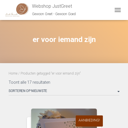
Webshop JustGreet
Gewoon Greet - Gewoon Goed
NAVIG
er voor iemand zijn
Home
/ Producten getagged “er voor iemand zijn”
Gesorteerd
Toont alle 17 resultaten
op
nieuwste
AANBIEDING!