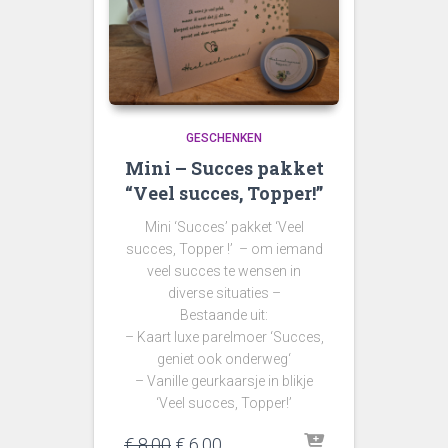
GESCHENKEN
Mini – Succes pakket
“Veel succes, Topper!”
Mini ‘Succes’ pakket ‘Veel
succes, Topper !’ – om iemand
veel succes te wensen in
diverse situaties –
Bestaande uit:
– Kaart luxe parelmoer ‘
Succes,
geniet ook onderweg
‘
– Vanille geurkaarsje in blikje
‘Veel succes, Topper!’
Oorspronkelijke
Huidige
€
8,00
€
6,00