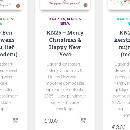
KERST &
KAARTEN
KERST &
KAART
UW
NIEUW
N
– Een
KN25 – Merry
KN2
 wens
Christmas &
kerst
, lief
Happy New
mij
odern)
Year
(mo
stkaart –
Liggend kerstkaart –
Liggend 
k en zoveel
‘Merry Christmas &
‘de kers
ag weer’ –
Happy New year’ –
arrensle
kere
moderne compositie,
kerstwen
 collectie
hip rendier – collectie
gelukje
 parelmoer
2025 – Luxe parelmoer
compositi
nclusief
papier – inclusief
2025 – Lu
oppe
enveloppe
papier 
env
€
3,00
€
3,00