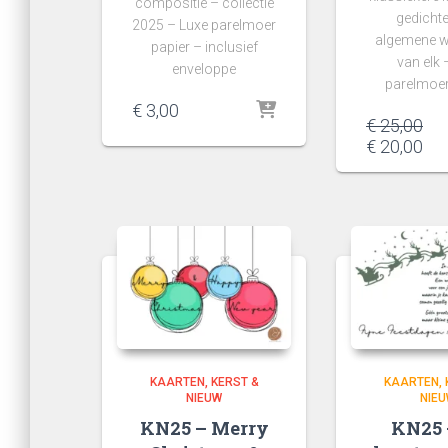
compositie – collectie
gedichte
2025 – Luxe parelmoer
algemene w
papier – inclusief
van elk 
enveloppe
parelmoer
€
3,00
€
25,00
€
20,00
KAARTEN
KERST &
KAARTEN
NIEUW
NIE
KN25 – Merry
KN25 