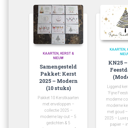
op
ni
KAARTEN
KAARTEN
KERST &
NIE
NIEUW
KN25 – 
Samengesteld
Feest
Pakket: Kerst
(Mod
2025 – Modern
Liggend ker
(10 stuks)
‘Fijne Fees
Pakket 10 Kerstkaarten
moderne co
met enveloppen –
moderne k
collectie 2025 –
met goud – 
moderne lay-out – 5
2025 – Luxe
gedichten & 5
papier – i