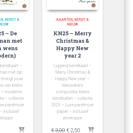
EN
KERST &
KAARTEN
KERST &
IEUW
NIEUW
5 – De
KN25 – Merry
man met
Christmas &
n wens
Happy New
dern)
year 2
kerstkaart –
Liggend kerstkaart –
tman met zijn
‘Merry Christmas &
e brengt jouw
Happy New year’ –
s van kleine
klassiekere
s’ – moderne
compositie, kleine
e – collectie
kerstballen – collectie
xe parelmoer
2025 – Luxe parelmoer
– inclusief
papier – inclusief
eloppe
enveloppe
Oorspronkelijke
Huidige
€
3,00
€
2,50