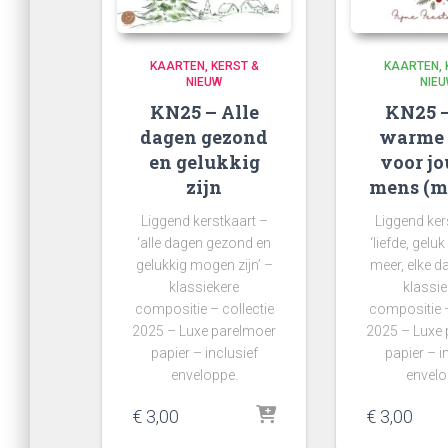
KAARTEN
KERST &
KAARTEN
NIEUW
NIE
KN25 – Alle
KN25 
dagen gezond
warme
en gelukkig
voor jou
zijn
mens (m
Liggend kerstkaart –
Liggend ker
‘alle dagen gezond en
‘liefde, gelu
gelukkig mogen zijn’ –
meer, elke d
klassiekere
klassie
compositie – collectie
compositie –
2025 – Luxe parelmoer
2025 – Luxe
papier – inclusief
papier – i
enveloppe.
envel
€
3,00
€
3,00