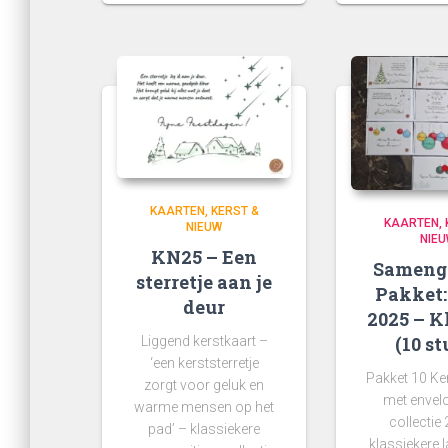
KAARTEN
KERST &
KAARTEN
NIEUW
NIE
KN25 – Een
Sameng
sterretje aan je
Pakket:
deur
2025 – K
(10 st
Liggend kerstkaart –
‘een kerststerretje
Pakket 10 Ke
zorgt voor geluk en
met envel
warme mensen op het
collectie
pad’ – klassiekere
klassiekere l