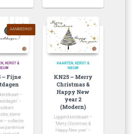
prijs
prijs
was:
is:
€ 3,00.
€ 2,50.
AANBIEDING!
EN
KERST &
KAARTEN
KERST &
IEUW
NIEUW
 – Fijne
KN25 – Merry
tdagen
Christmas &
Happy New
kerstkaart –
year 2
eestdagen’ –
(Modern)
ssiekere
tie, kleine
Liggend kerstkaart –
en – collectie
‘Merry Christmas &
xe parelmoer
Happy New year’ –