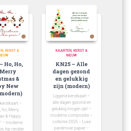
EN
KERST &
KAARTEN
KERST &
IEUW
NIEUW
– Ho, Ho,
KN25 – Alle
 Merry
dagen gezond
stmas &
en gelukkig
py New
zijn (modern)
(modern)
Liggend kerstkaart –
‘alle dagen gezond en
kerstkaart –
gelukkig mogen zijn’ –
, ho, Merry
moderne compositie –
as & Happy
collectie 2025 – Luxe
’ – moderne
parelmoer papier –
e, hip rendier