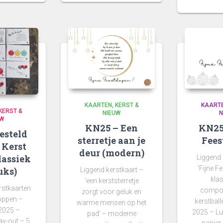
KAARTEN
KERST &
KAART
KERST &
NIEUW
N
UW
KN25 – Een
KN25
esteld
sterretje aan je
Fees
 Kerst
deur (modern)
lassiek
Liggend 
‘Fijne F
uks)
Liggend kerstkaart –
kla
‘een kerststerretje
rstkaarten
composi
zorgt voor geluk en
oppen –
kerstball
warme mensen op het
 2025 –
2025 – Lu
pad’ – moderne
ay-out – 5