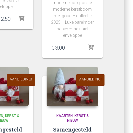
– inclusief
moderne compositie,
eloppe
moderne kerstboom
met goud – collectie
orspronkelijke
Huidige
2,50
2025 – Luxe parelmoer
rijs
prijs
papier – inclusief
as:
is:
enveloppe
 3,00.
€ 2,50.
€
3,00
AANBIEDING!
AANBIEDING!
EN
KERST &
KAARTEN
KERST &
IEUW
NIEUW
gesteld
Samengesteld