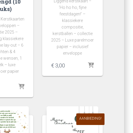
ngd (10
Liggend kerstkaart –
‘Ho ho ho, fijne
tuks)
feestdagen!’ –
 Kerstkaarten
klassiekere
veloppen –
compositie,
tie 2025 –
kerstballen – collectie
g klassiekere
2025 – Luxe parelmoer
e lay-out – 6
papier – inclusief
chten & 4
enveloppe
e wensen, 1
lk – luxe
€
3,00
oer papier
AANBIEDING!