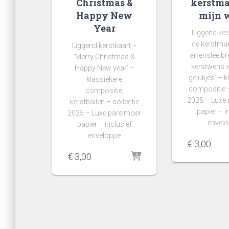
Christmas &
kerstm
Happy New
mijn 
Year
Liggend ker
‘de kerstman
Liggend kerstkaart –
arrenslee br
‘Merry Christmas &
kerstwens v
Happy New year’ –
gelukjes’ – k
klassiekere
compositie –
compositie,
2025 – Luxe
kerstballen – collectie
papier – i
2025 – Luxe parelmoer
envel
papier – inclusief
enveloppe
€
3,00
€
3,00