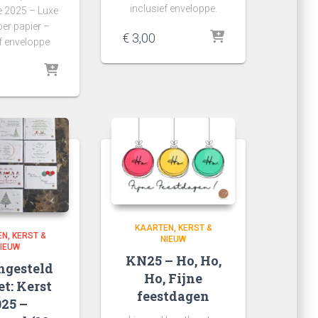
inclusief enveloppe.
ie 2025 – Luxe
er papier –
€
3,00
ef enveloppe
KAARTEN
KERST &
EN
KERST &
NIEUW
IEUW
KN25 – Ho, Ho,
gesteld
Ho, Fijne
t: Kerst
feestdagen
025 –