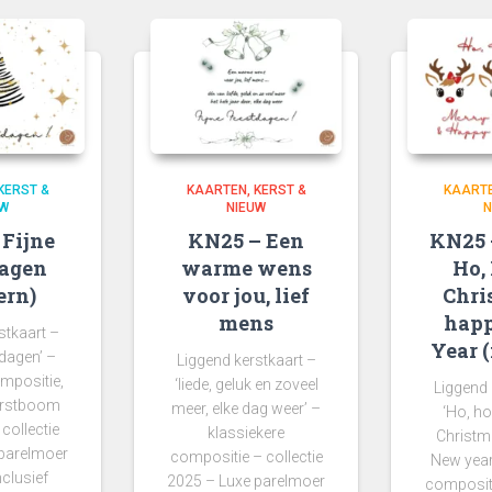
euwste
KERST &
KAARTEN
KERST &
KAART
UW
NIEUW
N
Fijne
KN25 – Een
KN25 
dagen
warme wens
Ho,
ern)
voor jou, lief
Chri
mens
hap
stkaart –
Year 
tdagen’ –
Liggend kerstkaart –
mpositie,
‘liede, geluk en zoveel
Liggend 
erstboom
meer, elke dag weer’ –
‘Ho, ho
collectie
klassiekere
Christm
 parelmoer
compositie – collectie
New year
nclusief
2025 – Luxe parelmoer
compositi