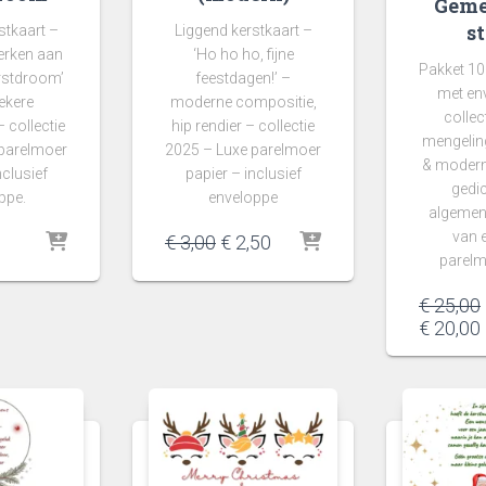
Geme
s
stkaart –
Liggend kerstkaart –
erken aan
‘Ho ho ho, fijne
Pakket 10
rstdroom’
feestdagen!’ –
met en
ekere
moderne compositie,
collec
 collectie
hip rendier – collectie
mengelin
 parelmoer
2025 – Luxe parelmoer
& modern
nclusief
papier – inclusief
gedi
ppe.
enveloppe
algemen
van e
Oorspronkelijke
Huidige
€
3,00
€
2,50
parelm
prijs
prijs
was:
is:
€
25,00
€ 3,00.
€ 2,50.
€
20,00