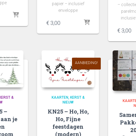
oppe
papier – inclusief
– collect
enveloppe
parelmo
inclusi
€
3,00
€
3,00
AANBIEDING!
KERST &
KAARTEN
KERST &
KAART
UW
NIEUW
N
5 –
KN25 – Ho, Ho,
Samen
aan je
Ho, Fijne
Pakke
en
feestdagen
2
droom
(modern)