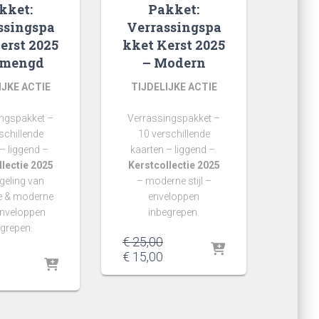
kket:
Pakket:
ssingspa
Verrassingspa
erst 2025
kket Kerst 2025
emengd
– Modern
IJKE ACTIE
TIJDELIJKE ACTIE
ngspakket –
Verrassingspakket –
schillende
10 verschillende
 – liggend –
kaarten – liggend –
lectie 2025
Kerstcollectie 2025
eling van
– moderne stijl –
e & moderne
enveloppen
 enveloppen
inbegrepen.
egrepen.
Oorspronkelijke
€
25,00
prijs
Huidige
Oorspronkelijke
€
15,00
was:
prijs
prijs
Huidige
€ 25,00.
is:
was:
prijs
€ 15,00.
€ 25,00.
s:
€ 15,00.