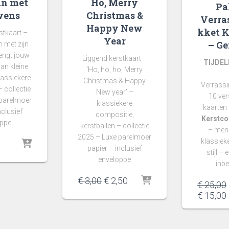
an met
Ho, Merry
Pa
wens
Christmas &
Verra
Happy New
kket K
stkaart –
Year
– G
 met zijn
engt jouw
Liggend kerstkaart –
TIJDEL
an kleine
‘Ho, ho, ho, Merry
lassiekere
Christmas & Happy
Verrassi
 collectie
New year’ –
10 ver
 parelmoer
klassiekere
kaarten
nclusief
compositie,
Kerstcol
oppe
kerstballen – collectie
– meng
2025 – Luxe parelmoer
klassiek
papier – inclusief
stijl –
enveloppe
inb
Oorspronkelijke
Huidige
€
3,00
€
2,50
€
25,00
prijs
prijs
€
15,00
was:
is:
€ 3,00.
€ 2,50.
i