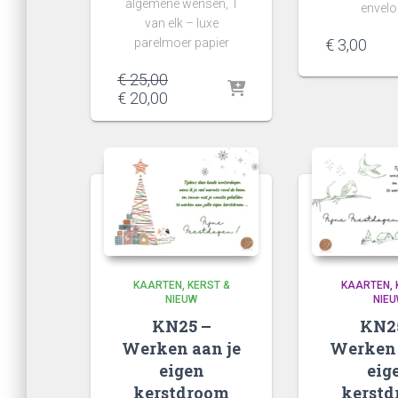
algemene wensen, 1
envel
van elk – luxe
€
3,00
parelmoer papier
€
25,00
€
20,00
KAARTEN
KERST &
KAARTEN
NIEUW
NIE
KN25 –
KN2
Werken aan je
Werken 
eigen
eig
kerstdroom
kerst