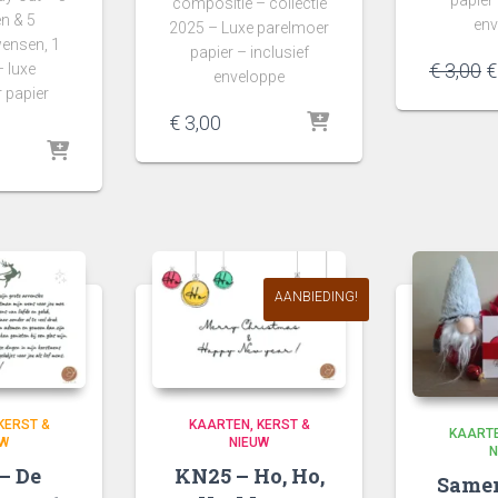
papier 
compositie – collectie
n & 5
env
2025 – Luxe parelmoer
ensen, 1
papier – inclusief
O
€
3,00
€
– luxe
enveloppe
p
 papier
w
€
3,00
€
AANBIEDING!
KERST &
KAARTEN
KERST &
KAART
UW
NIEUW
N
– De
KN25 – Ho, Ho,
Samen