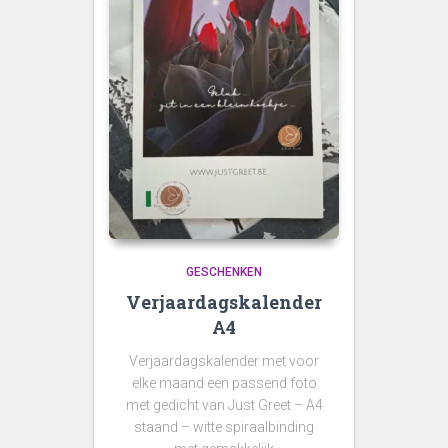
GESCHENKEN
Verjaardagskalender
A4
Verjaardagskalender met voor
elke maand een passend foto
met gedicht van Just Greet – A4
staand – witte spiraalbinding