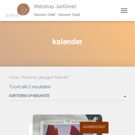
Webshop JustGreet
Gewoon Greet - Gewoon Goed
NAVIG
kalender
Home
/ Producten getagged “kalender”
Gesorteerd
Toont alle 2 resultaten
op
nieuwste
AANBIEDING!