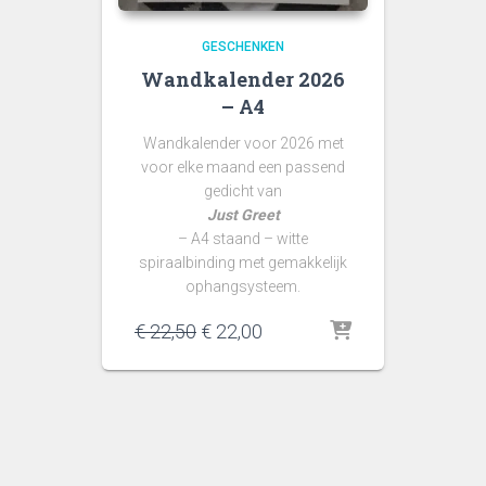
GESCHENKEN
Wandkalender 2026
– A4
Wandkalender voor 2026 met
voor elke maand een passend
gedicht van
Just Greet
– A4 staand – witte
spiraalbinding met gemakkelijk
ophangsysteem.
Oorspronkelijke
Huidige
€
22,50
€
22,00
prijs
prijs
was:
is:
€ 22,50.
€ 22,00.