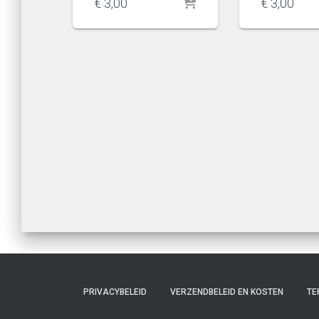
€
3,00
€
3,00
PRIVACYBELEID
VERZENDBELEID EN KOSTEN
TE