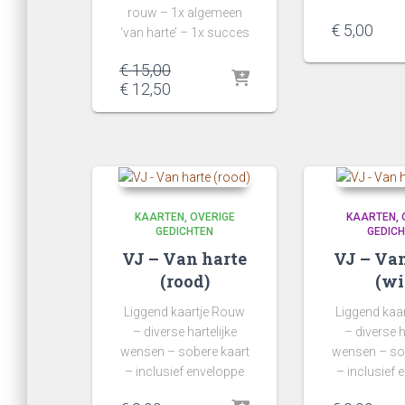
rouw – 1x algemeen
€
5,00
‘van harte’ – 1x succes
Oorspronkelijke
€
15,00
prijs
Huidige
€
12,50
was:
prijs
€ 15,00.
is:
€ 12,50.
KAARTEN
OVERIGE
KAARTEN
GEDICHTEN
GEDIC
VJ – Van harte
VJ – Van
(rood)
(wi
Liggend kaartje Rouw
Liggend kaa
– diverse hartelijke
– diverse h
wensen – sobere kaart
wensen – so
– inclusief enveloppe
– inclusief 