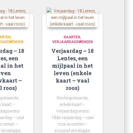
ARTEN
KAARTEN
DAGSWENSEN
VERJAARDAGSWENSEN
rdag – 18
Verjaardag – 18
es, een
Lentes, een
al in het
mijlpaal in het
even
leven (enkele
kaart –
kaart – vaal
l roos)
roos)
pstaande,
Rechtopstaande,
 kaart –
enkele kaart –
rdagswens
Verjaardagswens
aardag – vaal
18de verjaardag – vaal
ccenten –
roze accenten –
f enveloppe.
inclusief enveloppe.