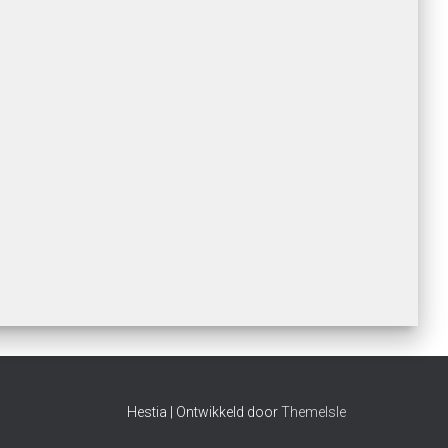
Hestia | Ontwikkeld door
ThemeIsle