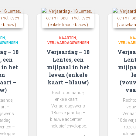
TEN
KAARTEN
KA
GSWENSEN
VERJAARDAGSWENSEN
VERJAAR
ag – 18
Verjaardag – 18
Verjaa
, een
Lentes, een
Lent
 in het
mijlpaal in het
mijlpa
en
leven (enkele
l
aart –
kaart – blauw)
(vouw
uw)
vaa
Rechtopstaande,
enkele kaart –
taande,
Rechto
Verjaardagswens
art –
vouw
18de verjaardag –
agswens
Verjaa
blauwe accenten –
ardag –
18de verj
inclusief enveloppe.
centen –
roze a
nveloppe.
inclusie