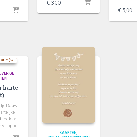
€
3,00
€
5,00
OVERIGE
HTEN
 harte
t)
rtje Rouw
artelijke
bere kaart
enveloppe
KAARTEN