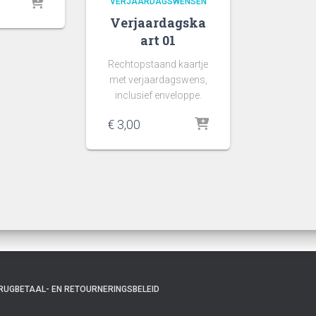
VERJAARDAGSWENSEN
Verjaardagska
art 01
Rechtopstaand kaartje
met verjaardagswens,
inclusief enveloppe.
€
3,00
RUGBETAAL- EN RETOURNERINGSBELEID