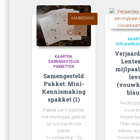
op
nieuwste
AANBIEDING!
KAAR
VERJAARDA
Verjaard
KAARTEN
Lentes
SAMENGESTELDE
PAKKETTEN
mijlpaal
Samengesteld
lev
Pakket: Mini-
(vouwk
Kennismaking
bla
spakket (1)
Rechtops
Pakket van 5 kaartjes
vouw ka
met enveloppe, gedrukt
Verjaard
op luxe parelmoer
18de verja
papier.
blauwe ac
1x verjaardag – 2x
inclusief e