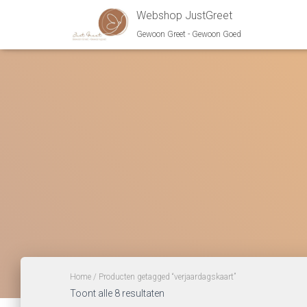
Webshop JustGreet
Gewoon Greet - Gewoon Goed
Home
/ Producten getagged “verjaardagskaart”
Gesorteerd
Toont alle 8 resultaten