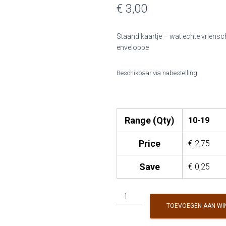
€ 3,00
Staand kaartje – wat echte vriensch
enveloppe
Beschikbaar via nabestelling
Range (Qty)
10-19
Price
€
2,75
Save
€
0,25
L&V
-
TOEVOEGEN AAN WI
Echte