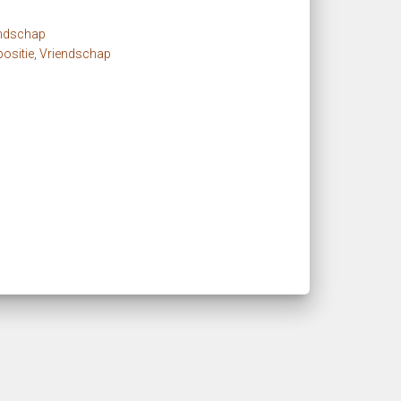
endschap
ositie
,
Vriendschap