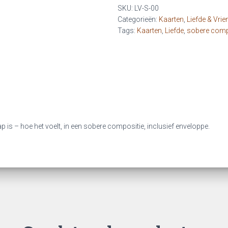
vriendschap
SKU:
LV-S-00
aantal
Categorieën:
Kaarten
,
Liefde & Vri
Tags:
Kaarten
,
Liefde
,
sobere comp
p is – hoe het voelt, in een sobere compositie, inclusief enveloppe.