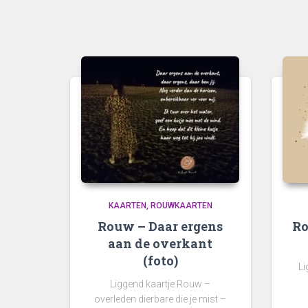
KAARTEN
ROUWKAARTEN
Rouw – Daar ergens
Ro
aan de overkant
(foto)
Li
Liggend kaartje Rouw –
overleden dierbare die je mist –