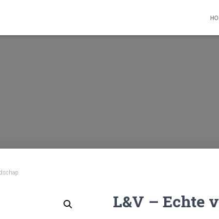
HO
ndschap
L&V – Echte 