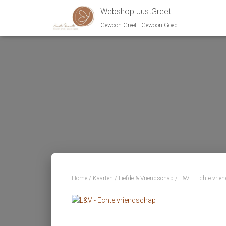
Webshop JustGreet
Gewoon Greet - Gewoon Goed
Home
/
Kaarten
/
Liefde & Vriendschap
/ L&V – Echte vrie