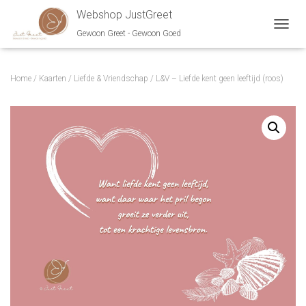
Webshop JustGreet
Gewoon Greet - Gewoon Goed
NAVIG
Home
/
Kaarten
/
Liefde & Vriendschap
/ L&V – Liefde kent geen leeftijd (roos)