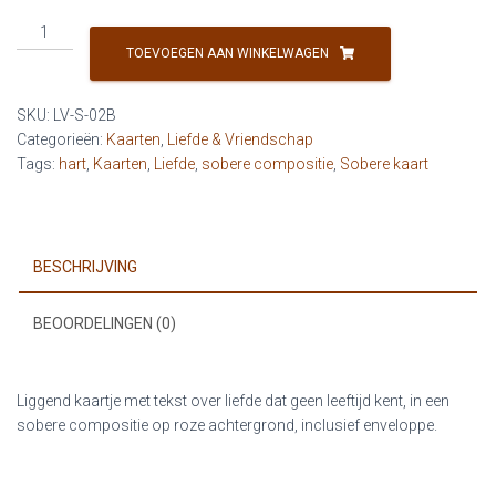
L&V
-
TOEVOEGEN AAN WINKELWAGEN
Liefde
kent
SKU:
LV-S-02B
geen
Categorieën:
Kaarten
,
Liefde & Vriendschap
leeftijd
Tags:
hart
,
Kaarten
,
Liefde
,
sobere compositie
,
Sobere kaart
(roos)
aantal
BESCHRIJVING
BEOORDELINGEN (0)
Liggend kaartje met tekst over liefde dat geen leeftijd kent, in een
sobere compositie op roze achtergrond, inclusief enveloppe.