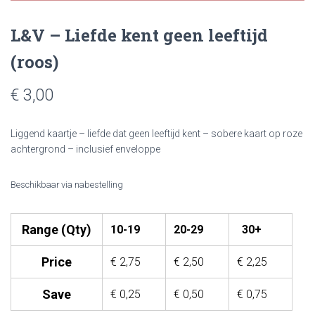
L&V – Liefde kent geen leeftijd
(roos)
€ 3,00
Liggend kaartje – liefde dat geen leeftijd kent – sobere kaart op roze
achtergrond – inclusief enveloppe
Beschikbaar via nabestelling
Range (Qty)
10-19
20-29
30+
Price
€
2,75
€
2,50
€
2,25
Save
€
0,25
€
0,50
€
0,75