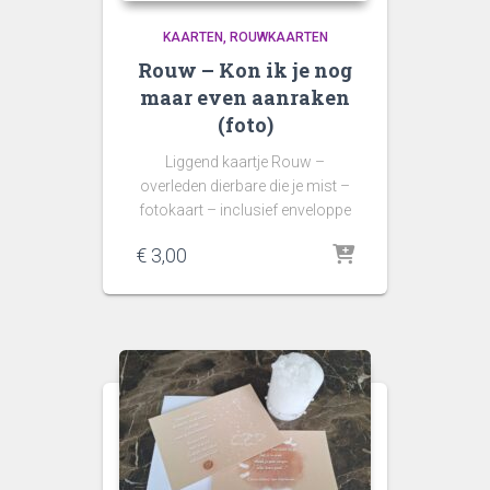
KAARTEN
ROUWKAARTEN
Rouw – Kon ik je nog
maar even aanraken
(foto)
Liggend kaartje Rouw –
overleden dierbare die je mist –
fotokaart – inclusief enveloppe
€
3,00