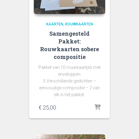
KAARTEN
ROUWKAARTEN
Samengesteld
Pakket:
Rouwkaarten sobere
compositie
Pakket van 10 rouwkaartjes met
enveloppen.
5 Verschillende gedichten –
eenvoudige compositie – 2 van
elk in het pakket.
€
25,00