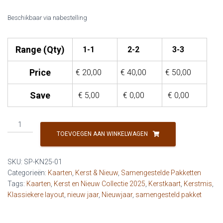
Beschikbaar via nabestelling
Range (Qty)
1-1
2-2
3-3
Price
€
20,00
€
40,00
€
50,00
Save
€
5,00
€
0,00
€
0,00
Samengesteld
Pakket:
TOEVOEGEN AAN WINKELWAGEN
Kerst
2025
SKU:
SP-KN25-01
-
Categorieën:
Kaarten
,
Kerst & Nieuw
,
Samengestelde Pakketten
Klassiek
Tags:
Kaarten
,
Kerst en Nieuw Collectie 2025
,
Kerstkaart
,
Kerstmis
,
(10
Klassiekere layout
,
nieuw jaar
,
Nieuwjaar
,
samengesteld pakket
stuks)
aantal