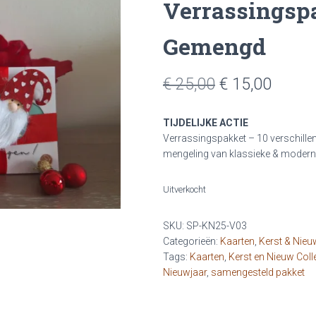
Verrassingspa
Gemengd
Oorspronkelij
Huidi
€
25,00
€
15,00
prijs
prijs
TIJDELIJKE ACTIE
was:
is:
Verrassingspakket – 10 verschille
mengeling van klassieke & moderne
€ 25,00.
€ 15,0
Uitverkocht
SKU:
SP-KN25-V03
Categorieën:
Kaarten
,
Kerst & Nieu
Tags:
Kaarten
,
Kerst en Nieuw Coll
Nieuwjaar
,
samengesteld pakket