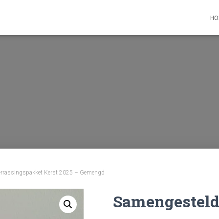
HO
errassingspakket Kerst 2025 – Gemengd
Samengesteld