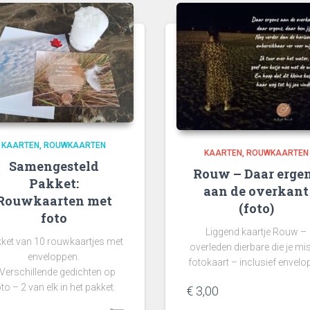
KAARTEN
ROUWKAARTEN
KAARTEN
ROUWKAARTEN
Samengesteld
Rouw – Daar erge
Pakket:
aan de overkant
Rouwkaarten met
(foto)
foto
Liggend kaartje Rouw –
ket van 10 rouwkaartjes met
overleden dierbare die je mi
enveloppen.
fotokaart – inclusief envelo
 Verschillende gedichten op
to – 2 van elk in het pakket.
€
3,00