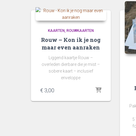
KAARTEN
ROUWKAARTEN
Rouw – Kon ik je nog
maar even aanraken
Liggend kaartje Rouw –
overleden dierbare die je mist –
sobere kaart – inclusief
enveloppe
€
3,00
Pak
5
fo