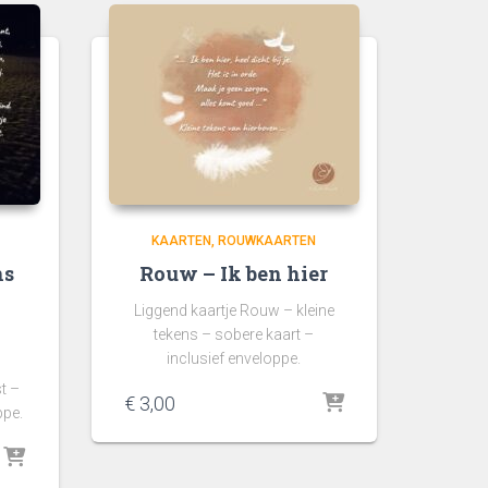
KAARTEN
ROUWKAARTEN
ns
Rouw – Ik ben hier
Liggend kaartje Rouw – kleine
tekens – sobere kaart –
inclusief enveloppe.
st –
€
3,00
ppe.