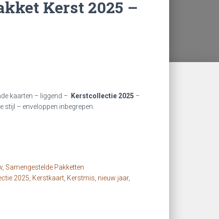
kket Kerst 2025 –
ke
ge
nde kaarten – liggend –
Kerstcollectie 2025
–
 stijl – enveloppen inbegrepen.
0.
w
,
Samengestelde Pakketten
ectie 2025
,
Kerstkaart
,
Kerstmis
,
nieuw jaar
,