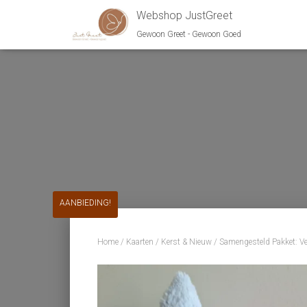
Webshop JustGreet
Gewoon Greet - Gewoon Goed
AANBIEDING!
Home
/
Kaarten
/
Kerst & Nieuw
/ Samengesteld Pakket: V