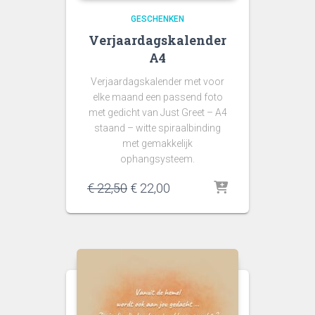
GESCHENKEN
Verjaardagskalender
A4
Verjaardagskalender met voor
elke maand een passend foto
met gedicht van Just Greet – A4
staand – witte spiraalbinding
met gemakkelijk
ophangsysteem.
Oorspronkelijke
Huidige
€
22,50
€
22,00
prijs
prijs
was:
is:
€ 22,50.
€ 22,00.