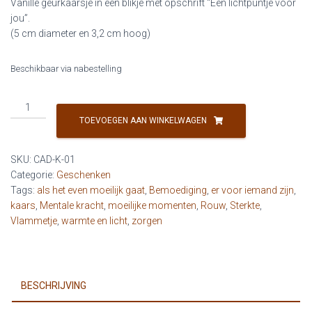
Vanille geurkaarsje in een blikje met opschrift “Een lichtpuntje voor
jou”.
(5 cm diameter en 3,2 cm hoog)
Beschikbaar via nabestelling
Geurkaarsje
'Een
TOEVOEGEN AAN WINKELWAGEN
lichtpuntje
voor
SKU:
CAD-K-01
jou'
Categorie:
Geschenken
aantal
Tags:
als het even moeilijk gaat
,
Bemoediging
,
er voor iemand zijn
,
kaars
,
Mentale kracht
,
moeilijke momenten
,
Rouw
,
Sterkte
,
Vlammetje
,
warmte en licht
,
zorgen
BESCHRIJVING