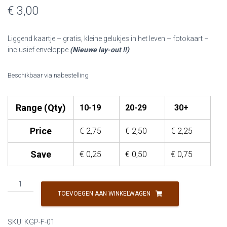
€ 3,00
Liggend kaartje – gratis, kleine gelukjes in het leven – fotokaart –
inclusief enveloppe
(Nieuwe lay-out !!)
Beschikbaar via nabestelling
Range (Qty)
10-19
20-29
30+
Price
€
2,75
€
2,50
€
2,25
Save
€
0,25
€
0,50
€
0,75
KG
&
TOEVOEGEN AAN WINKELWAGEN
P
-
SKU:
KGP-F-01
De