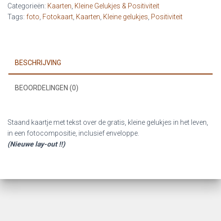
Categorieën:
Kaarten
,
Kleine Gelukjes & Positiviteit
kleur
Tags:
foto
,
Fotokaart
,
Kaarten
,
Kleine gelukjes
,
Positiviteit
van
het
leven
(foto)
BESCHRIJVING
aantal
BEOORDELINGEN (0)
Staand kaartje met tekst over de gratis, kleine gelukjes in het leven,
in een fotocompositie, inclusief enveloppe.
(Nieuwe lay-out !!)