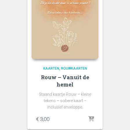
KAARTEN
ROUWKAARTEN
Rouw – Vanuit de
hemel
Staand kaartje Rouw – kleine
tekens – sobere kaart –
inclusief enveloppe.
€
3,00