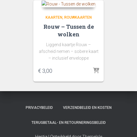
KAARTEN
ROUWKAARTEN
Rouw – Tussen de
wolken
Liggend kaartje Rouw –
afscheid nemen – sobere kaart
– inclusief enveloppe
€
3,00
PRIVACYBELEID
VERZENDBELEID EN KOSTEN
TERUGBETAAL- EN RETOURNERINGSBELEID
Hestia | Ontwikkeld door
ThemeIsle