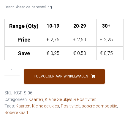
Beschikbaar via nabestelling
Range (Qty)
10-19
20-29
30+
Price
€
2,75
€
2,50
€
2,25
Save
€
0,25
€
0,50
€
0,75
KG
&
TOEVOEGEN AAN WINKELWAGEN
P
-
SKU:
KGP-S-06
Groots
Categorieën:
Kaarten
,
Kleine Gelukjes & Positiviteit
dromen,
Tags:
Kaarten
,
Kleine gelukjes
,
Positiviteit
,
sobere compositie
,
klein
Sobere kaart
beginnen
aantal