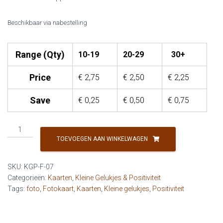
Beschikbaar via nabestelling
Range (Qty)
10-19
20-29
30+
Price
€
2,75
€
2,50
€
2,25
Save
€
0,25
€
0,50
€
0,75
KG
&
TOEVOEGEN AAN WINKELWAGEN
P
-
SKU:
KGP-F-07
Kwetsbaar,
Categorieën:
Kaarten
,
Kleine Gelukjes & Positiviteit
vol
Tags:
foto
,
Fotokaart
,
Kaarten
,
Kleine gelukjes
,
Positiviteit
kracht
(foto)
aantal