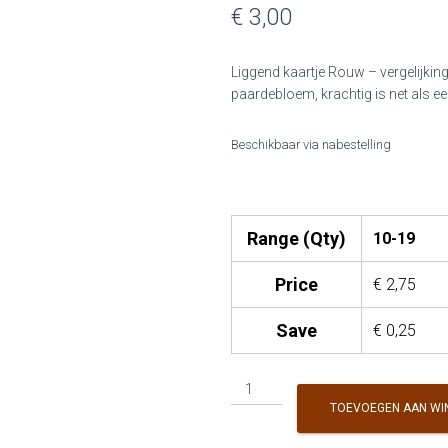
€ 3,00
Liggend kaartje Rouw – vergelijkin
paardebloem, krachtig is net als e
Beschikbaar via nabestelling
Range (Qty)
10-19
Price
€
2,75
Save
€
0,25
KG
&
TOEVOEGEN AAN WI
P