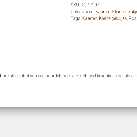
-
SKU:
KGP-S-07
Kwetsbaar,
Categorieën:
Kaarten
,
Kleine Gelukje
vol
Tags:
Kaarten
,
Kleine gelukjes
,
Posit
kracht
aantal
sbare pluizenbol van een paardebloem die toch heel krachtig is net als ee