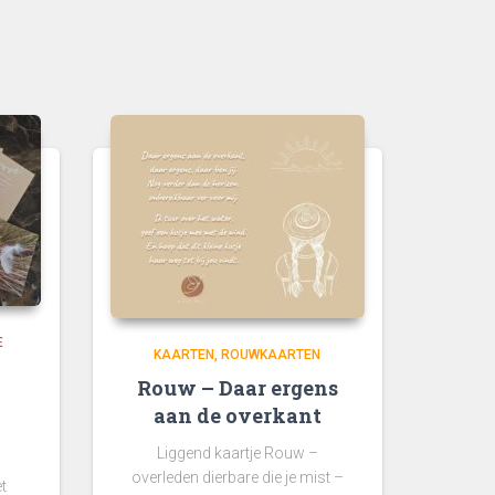
E
KAARTEN
ROUWKAARTEN
Rouw – Daar ergens
aan de overkant
Liggend kaartje Rouw –
overleden dierbare die je mist –
t