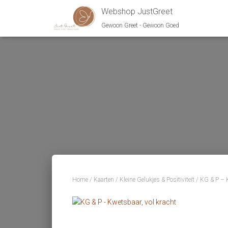
Webshop JustGreet
Gewoon Greet - Gewoon Goed
Home
/
Kaarten
/
Kleine Gelukjes & Positiviteit
/ KG & P – K