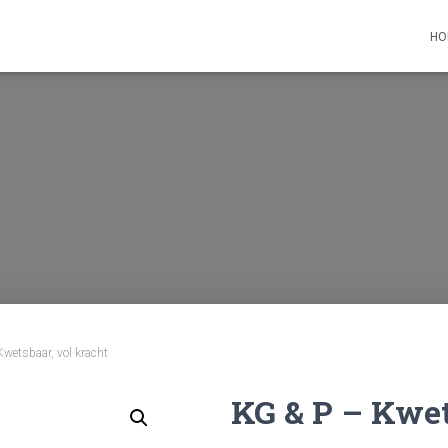
HO
wetsbaar, vol kracht
KG & P – Kwet