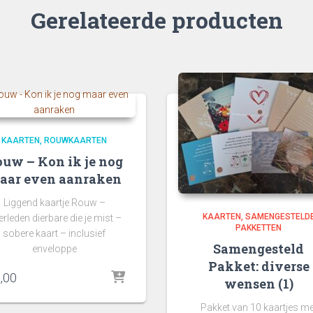
Gerelateerde producten
KAARTEN
ROUWKAARTEN
uw – Kon ik je nog
aar even aanraken
Liggend kaartje Rouw –
KAARTEN
SAMENGESTELD
rleden dierbare die je mist –
PAKKETTEN
sobere kaart – inclusief
Samengesteld
enveloppe
Pakket: diverse
,00
wensen (1)
Pakket van 10 kaartjes me