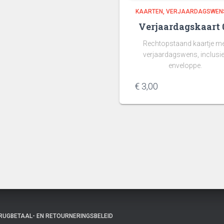
KAARTEN
VERJAARDAGSWEN
Verjaardagskaart 
Rechtopstaand kaartje me
verjaardagswens, inclusie
enveloppe.
€
3,00
RUGBETAAL- EN RETOURNERINGSBELEID