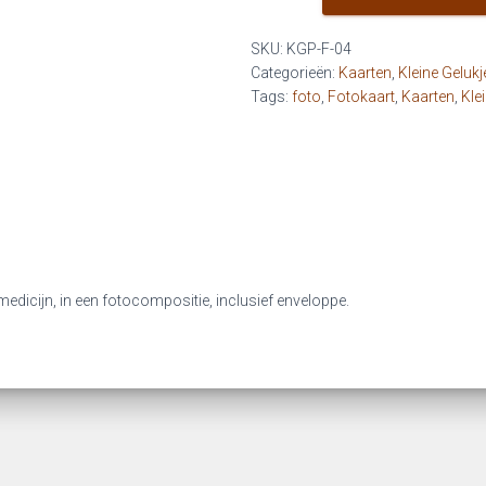
P
-
SKU:
KGP-F-04
Lief,
Categorieën:
Kaarten
,
Kleine Gelukje
klein
Tags:
foto
,
Fotokaart
,
Kaarten
,
Kle
plukgeluk
(foto)
aantal
 medicijn, in een fotocompositie, inclusief enveloppe.