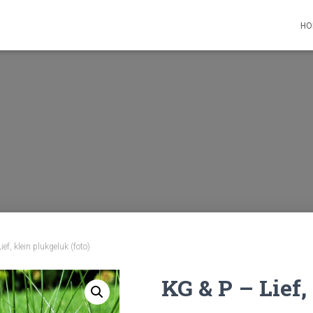
HO
ef, klein plukgeluk (foto)
KG & P – Lief