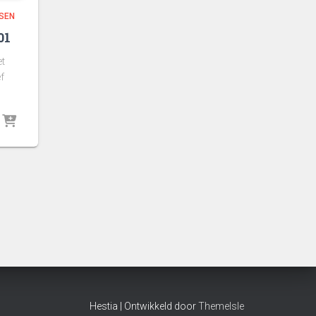
SEN
01
t
f
Hestia | Ontwikkeld door
ThemeIsle