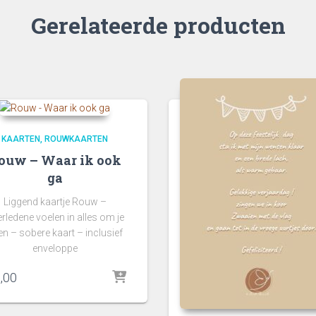
Gerelateerde producten
KAARTEN
ROUWKAARTEN
ouw – Waar ik ook
ga
Liggend kaartje Rouw –
rledene voelen in alles om je
en – sobere kaart – inclusief
enveloppe
,00