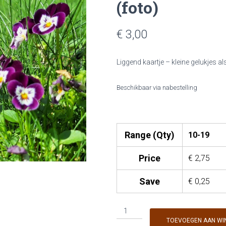
(foto)
€ 3,00
Liggend kaartje – kleine gelukjes a
Beschikbaar via nabestelling
Range (Qty)
10-19
Price
€
2,75
Save
€
0,25
KG
&
TOEVOEGEN AAN WI