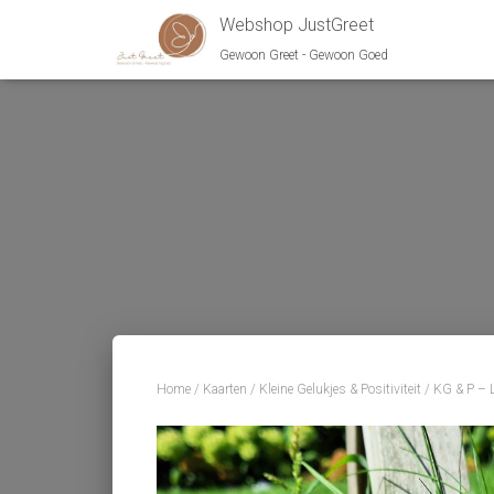
Webshop JustGreet
Gewoon Greet - Gewoon Goed
Home
/
Kaarten
/
Kleine Gelukjes & Positiviteit
/ KG & P – Li