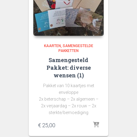
KAARTEN
SAMENGESTELDE
PAKKETTEN
Samengesteld
Pakket: diverse
wensen (1)
Pakket van 10 kaartjes met
enveloppe
2x beterschap – 2x algemeen –
2x verjaardag – 2x rouw – 2x
sterkte/bemoediging
€
25,00