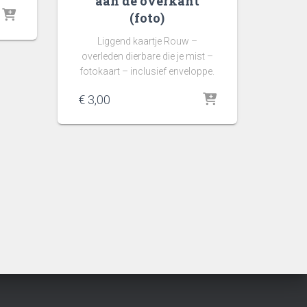
aan de overkant
(foto)
Liggend kaartje Rouw –
overleden dierbare die je mist –
fotokaart – inclusief enveloppe.
€
3,00