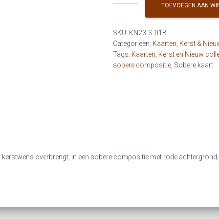
-
TOEVOEGEN AAN WI
De
kerstelf
SKU:
KN23-S-01B
wenst
Categorieën:
Kaarten
,
Kerst & Nieu
(rode
Tags:
Kaarten
,
Kerst en Nieuw coll
achtergrond)
sobere compositie
,
Sobere kaart
aantal
ar kerstwens overbrengt, in een sobere compositie met rode achtergrond,