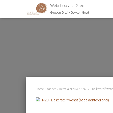
Webshop JustGreet
Gewoon Greet - Gewoon Goed
Home
/
Kaarten
/
Kerst & Nieuw
/ KN23 – De kerstelf wens