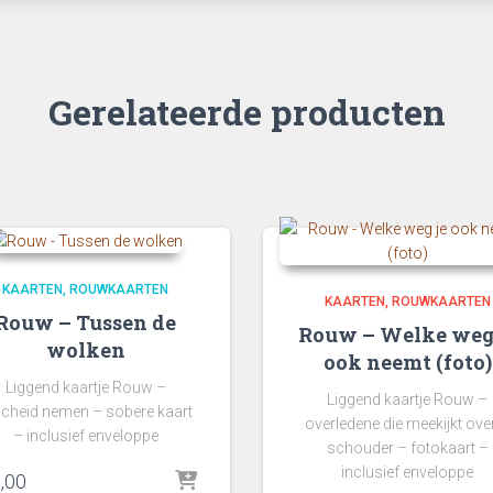
Gerelateerde producten
KAARTEN
ROUWKAARTEN
KAARTEN
ROUWKAARTEN
Rouw – Tussen de
Rouw – Welke weg
wolken
ook neemt (foto)
Liggend kaartje Rouw –
Liggend kaartje Rouw –
scheid nemen – sobere kaart
overledene die meekijkt over
– inclusief enveloppe
schouder – fotokaart –
inclusief enveloppe
,00