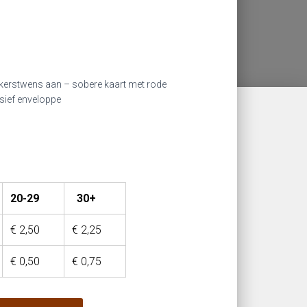
t kerstwens aan – sobere kaart met rode
usief enveloppe
20-29
30+
€
2,50
€
2,25
€
0,50
€
0,75