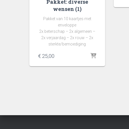
Pakket: diverse
wensen (1)
Pakket van 10 kaartjes met
enveloppe
2x beterschap – 2x algemeen –
2x verjaardag – 2x rouw – 2x
sterkte/bemoediging
€
25,00