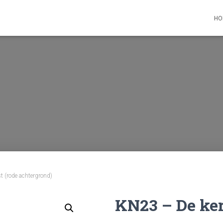
HO
t (rode achtergrond)
KN23 – De ker