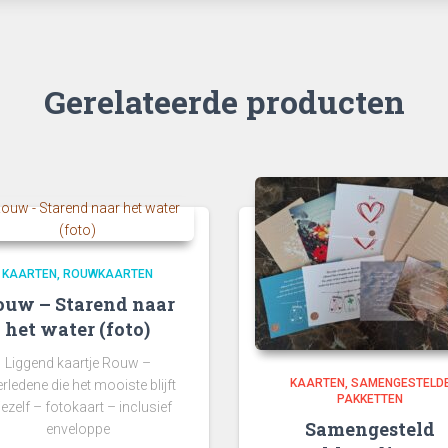
Gerelateerde producten
KAARTEN
ROUWKAARTEN
ouw – Starend naar
het water (foto)
Liggend kaartje Rouw –
KAARTEN
SAMENGESTELD
rledene die het mooiste blijft
PAKKETTEN
 jezelf – fotokaart – inclusief
Samengesteld
enveloppe