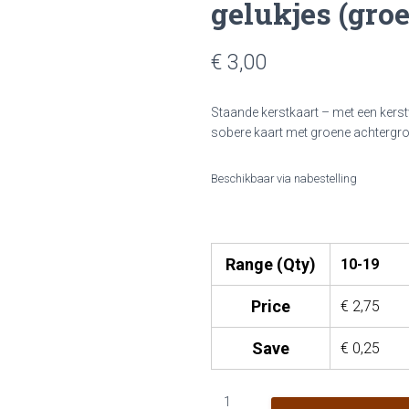
gelukjes (gro
€ 3,00
Staande kerstkaart – met een kerstwe
sobere kaart met groene achtergron
Beschikbaar via nabestelling
Range (Qty)
10-19
Price
€
2,75
Save
€
0,25
KN23