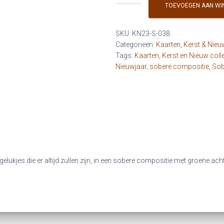
-
TOEVOEGEN AAN WI
Ik
wens
SKU:
KN23-S-03B
je
Categorieën:
Kaarten
,
Kerst & Nieu
kleine
Tags:
Kaarten
,
Kerst en Nieuw coll
gelukjes
Nieuwjaar
,
sobere compositie
,
Sob
(groene
achtergrond)
aantal
lukjes die er altijd zullen zijn, in een sobere compositie met groene ach