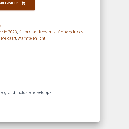
NKELWAGEN
w
ectie 2023
,
Kerstkaart
,
Kerstmis
,
Kleine gelukjes
,
ere kaart
,
warmte en licht
tergrond, inclusief enveloppe.