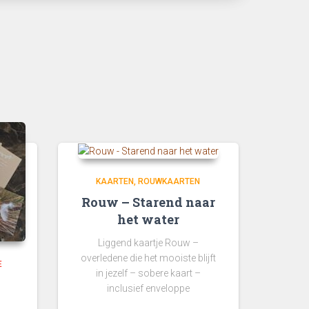
KAARTEN
ROUWKAARTEN
Rouw – Starend naar
het water
Liggend kaartje Rouw –
overledene die het mooiste blijft
E
in jezelf – sobere kaart –
inclusief enveloppe