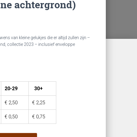
ene achtergrond)
ns van kleine gelukjes die er altijd zullen zijn –
d, collectie 2023 – inclusief enveloppe
20-29
30+
€
2,50
€
2,25
€
0,50
€
0,75