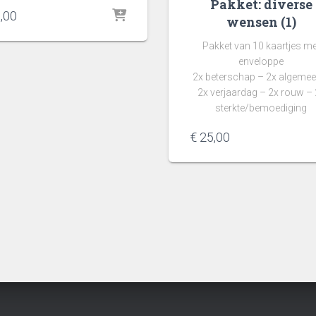
Pakket: diverse
,00
wensen (1)
Pakket van 10 kaartjes me
enveloppe
2x beterschap – 2x algemee
2x verjaardag – 2x rouw – 
sterkte/bemoediging
€
25,00