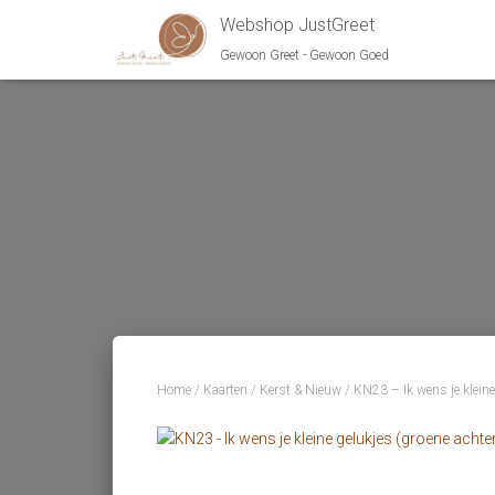
Webshop JustGreet
Gewoon Greet - Gewoon Goed
Home
/
Kaarten
/
Kerst & Nieuw
/ KN23 – Ik wens je kleine