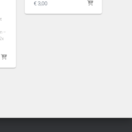
€
3,00
t
n –
2x