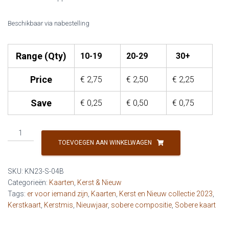
Beschikbaar via nabestelling
Range (Qty)
10-19
20-29
30+
Price
€
2,75
€
2,50
€
2,25
Save
€
0,25
€
0,50
€
0,75
KN23
-
TOEVOEGEN AAN WINKELWAGEN
Met
Kerstmis
SKU:
KN23-S-04B
denk
Categorieën:
Kaarten
,
Kerst & Nieuw
ik
Tags:
er voor iemand zijn
,
Kaarten
,
Kerst en Nieuw collectie 2023
,
aan
Kerstkaart
,
Kerstmis
,
Nieuwjaar
,
sobere compositie
,
Sobere kaart
je
(rode