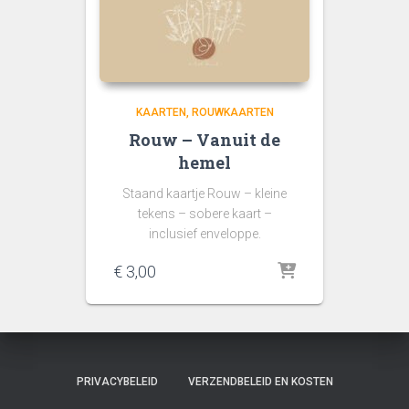
KAARTEN
ROUWKAARTEN
Rouw – Vanuit de
hemel
Staand kaartje Rouw – kleine
tekens – sobere kaart –
inclusief enveloppe.
€
3,00
PRIVACYBELEID
VERZENDBELEID EN KOSTEN