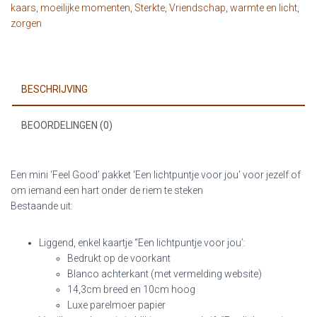
kaars
,
moeilijke momenten
,
Sterkte
,
Vriendschap
,
warmte en licht
,
jou'
zorgen
aantal
BESCHRIJVING
BEOORDELINGEN (0)
Een mini ‘Feel Good’ pakket ‘Een lichtpuntje voor jou’ voor jezelf of
om iemand een hart onder de riem te steken
Bestaande uit:
Liggend, enkel kaartje “Een lichtpuntje voor jou’:
Bedrukt op de voorkant
Blanco achterkant (met vermelding website)
14,3cm breed en 10cm hoog
Luxe parelmoer papier