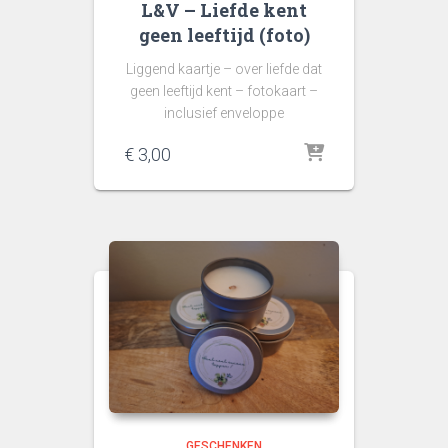
L&V – Liefde kent
geen leeftijd (foto)
Liggend kaartje – over liefde dat
geen leeftijd kent – fotokaart –
inclusief enveloppe
€
3,00
GESCHENKEN