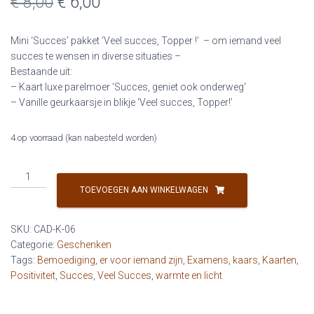
Oorspronkelijke
Huidige
€
8,00
€
6,00
prijs
prijs
Mini ‘Succes’ pakket ‘Veel succes, Topper !’ – om iemand veel
was:
is:
succes te wensen in diverse situaties –
Bestaande uit:
€ 8,00.
€ 6,00.
– Kaart luxe parelmoer ‘
Succes, geniet ook onderweg
‘
– Vanille geurkaarsje in blikje ‘Veel succes, Topper!’
4 op voorraad (kan nabesteld worden)
Mini
-
TOEVOEGEN AAN WINKELWAGEN
Succes
pakket
SKU:
CAD-K-06
"Veel
Categorie:
Geschenken
succes,
Tags:
Bemoediging
,
er voor iemand zijn
,
Examens
,
kaars
,
Kaarten
,
Topper!"
Positiviteit
,
Succes
,
Veel Succes
,
warmte en licht
aantal