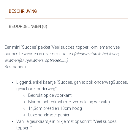
BESCHRIJVING
BEOORDELINGEN (0)
Een mini ‘Succes’ pakket ‘Veel succes, topper!’ om iemand veel
succes te wensen in diverse situaties
(nieuwe stap in het leven,
examen(s), rijexamen, optreden,…..)
Bestaande uit:
Liggend, enkel kaartje “
Succes, geniet ook onderweg
Succes,
geniet ook onderweg
“
:
Bedrukt op de voorkant
Blanco achterkant (met vermelding website)
14,3cm breed en 10cm hoog
Luxe parelmoer papier
Vanille geurkaarsje in blikje met opschrift “Veel succes,
topper !”