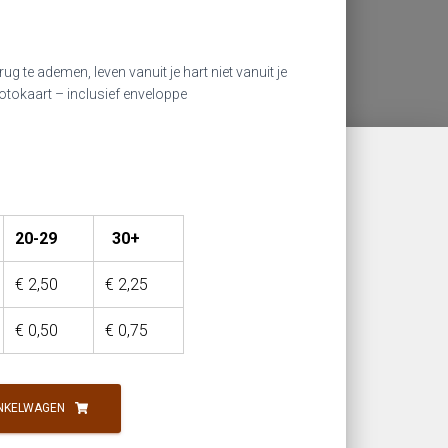
erug te ademen, leven vanuit je hart niet vanuit je
fotokaart – inclusief enveloppe
20-29
30+
€
2,50
€
2,25
€
0,50
€
0,75
NKELWAGEN