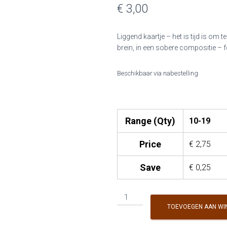
€ 3,00
Liggend kaartje – het is tijd is om t
brein, in een sobere compositie – 
Beschikbaar via nabestelling
Range (Qty)
10-19
Price
€
2,75
Save
€
0,25
MW
-
TOEVOEGEN AAN WI
Tijd