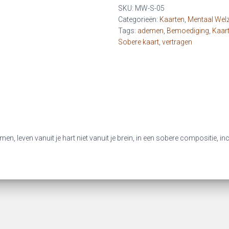
om
SKU:
MW-S-05
terug
Categorieën:
Kaarten
,
Mentaal Welz
te
Tags:
ademen
,
Bemoediging
,
Kaar
ademen
Sobere kaart
,
vertragen
aantal
men, leven vanuit je hart niet vanuit je brein, in een sobere compositie, in