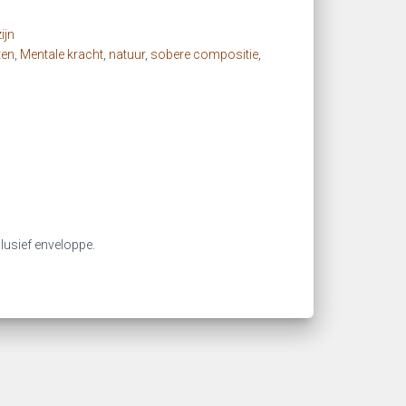
ijn
ten
,
Mentale kracht
,
natuur
,
sobere compositie
,
clusief enveloppe.