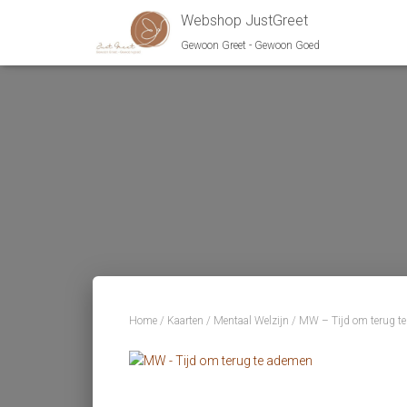
Webshop JustGreet
Gewoon Greet - Gewoon Goed
Home
/
Kaarten
/
Mentaal Welzijn
/ MW – Tijd om terug t