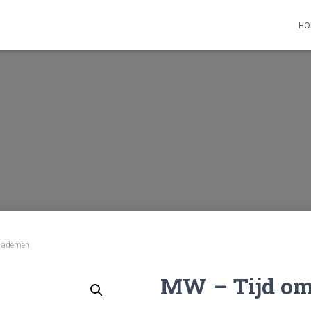
HO
e ademen
MW – Tijd om