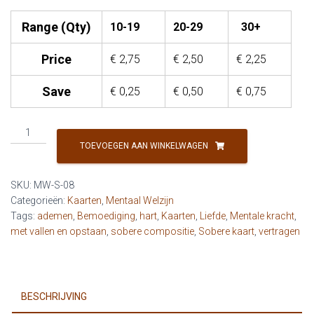
Range (Qty)
10-19
20-29
30+
Price
€
2,75
€
2,50
€
2,25
Save
€
0,25
€
0,50
€
0,75
MW
-
TOEVOEGEN AAN WINKELWAGEN
Volg
je
SKU:
MW-S-08
hart
Categorieën:
Kaarten
,
Mentaal Welzijn
aantal
Tags:
ademen
,
Bemoediging
,
hart
,
Kaarten
,
Liefde
,
Mentale kracht
,
met vallen en opstaan
,
sobere compositie
,
Sobere kaart
,
vertragen
BESCHRIJVING