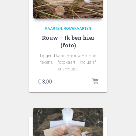
KAARTEN
ROUWKAARTEN
Rouw – Ik ben hier
(foto)
Liggend kaartje Rouw – kleine
tekens – fotokaart – inclusief
enveloppe.
€
3,00