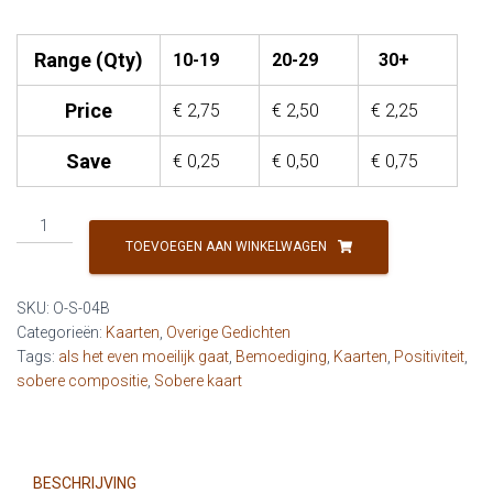
Range (Qty)
10-19
20-29
30+
Price
€
2,75
€
2,50
€
2,25
Save
€
0,25
€
0,50
€
0,75
O
-
TOEVOEGEN AAN WINKELWAGEN
Live
in
SKU:
O-S-04B
the
Categorieën:
Kaarten
,
Overige Gedichten
dark,
Tags:
als het even moeilijk gaat
,
Bemoediging
,
Kaarten
,
Positiviteit
,
dream
sobere compositie
,
Sobere kaart
in
colors
(boy)
aantal
BESCHRIJVING