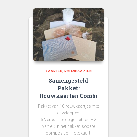
KAARTEN
ROUWKAARTEN
Samengesteld
Pakket:
Rouwkaarten Combi
Pakket van 10 rouwkaartjes met
enveloppen.
5 Verschillende gedichten – 2
van elk in het pakket: sobere
compositie + fotokaart.