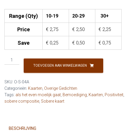
Range (Qty)
10-19
20-29
30+
Price
€
2,75
€
2,50
€
2,25
Save
€
0,25
€
0,50
€
0,75
O
-
TOEVOEGEN AAN WINKELWAGEN
Live
in
SKU:
O-S-04A
the
Categorieën:
Kaarten
,
Overige Gedichten
dark,
Tags:
als het even moeilijk gaat
,
Bemoediging
,
Kaarten
,
Positiviteit
,
dream
sobere compositie
,
Sobere kaart
in
colors
(girl)
aantal
BESCHRIJVING