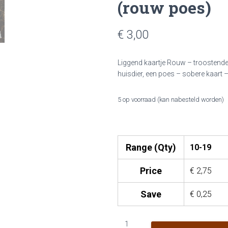
(rouw poes)
€ 3,00
Liggend kaartje Rouw – troostende 
huisdier, een poes – sobere kaart –
5 op voorraad (kan nabesteld worden)
Range (Qty)
10-19
Price
€
2,75
Save
€
0,25
Rouw