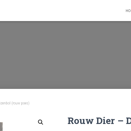
HO
izenbol (rouw poes)
Rouw Dier – D