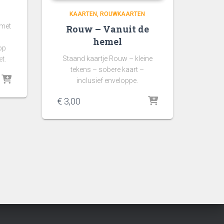
KAARTEN
ROUWKAARTEN
 met
Rouw – Vanuit de
hemel
op
Staand kaartje Rouw – kleine
et.
tekens – sobere kaart –
inclusief enveloppe.
€
3,00