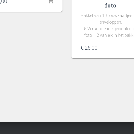
,00
foto
Pakket van 10 rouwkaartjes
enveloppen.
5 Verschillende gedichten 
foto – 2 van elk in het pakk
€
25,00