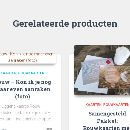
Gerelateerde producten
KAARTEN
ROUWKAARTEN
uw – Kon ik je nog
aar even aanraken
(foto)
KAARTEN
ROUWKAARTEN
Liggend kaartje Rouw –
Samengesteld
rleden dierbare die je mist –
okaart – inclusief enveloppe
Pakket:
Rouwkaarten me