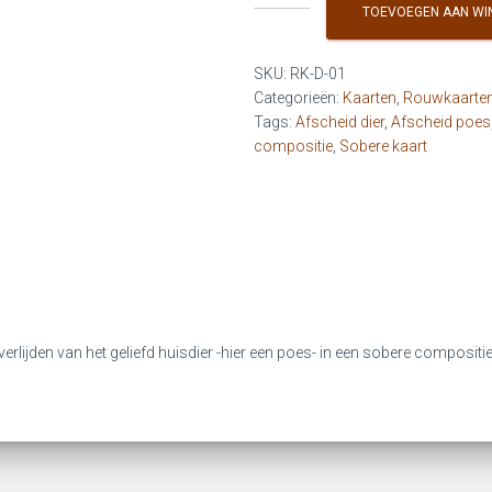
Dier
TOEVOEGEN AAN WI
-
Dag
SKU:
RK-D-01
lieve
Categorieën:
Kaarten
,
Rouwkaarte
pluizenbol
Tags:
Afscheid dier
,
Afscheid poes
(rouw
compositie
,
Sobere kaart
poes)
aantal
rlijden van het geliefd huisdier -hier een poes- in een sobere compositie