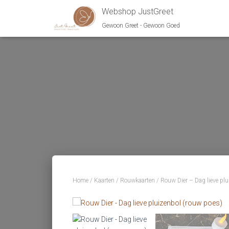
Webshop JustGreet
Gewoon Greet - Gewoon Goed
Home
/
Kaarten
/
Rouwkaarten
/ Rouw Dier – Dag lieve plu