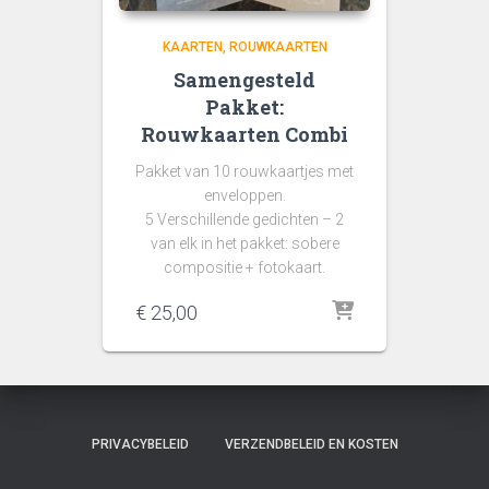
KAARTEN
ROUWKAARTEN
Samengesteld
Pakket:
Rouwkaarten Combi
Pakket van 10 rouwkaartjes met
enveloppen.
5 Verschillende gedichten – 2
van elk in het pakket: sobere
compositie + fotokaart.
€
25,00
PRIVACYBELEID
VERZENDBELEID EN KOSTEN