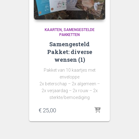
KAARTEN
SAMENGESTELDE
PAKKETTEN
Samengesteld
Pakket: diverse
wensen (1)
Pakket van 10 kaartjes met
enveloppe
2x beterschap – 2x algemeen –
2x verjaardag – 2x rouw – 2x
sterkte/bemoediging
€
25,00