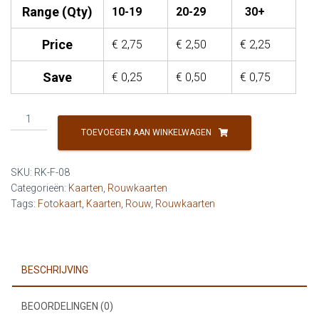
Range (Qty)
10-19
20-29
30+
Price
€
2,75
€
2,50
€
2,25
Save
€
0,25
€
0,50
€
0,75
Rouw
-
TOEVOEGEN AAN WINKELWAGEN
Tussen
de
SKU:
RK-F-08
wolken
Categorieën:
Kaarten
,
Rouwkaarten
(foto)
Tags:
Fotokaart
,
Kaarten
,
Rouw
,
Rouwkaarten
aantal
BESCHRIJVING
BEOORDELINGEN (0)