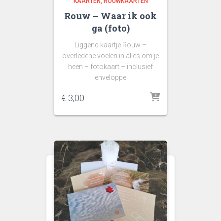
KAARTEN
ROUWKAARTEN
Rouw – Waar ik ook
ga (foto)
Liggend kaartje Rouw –
overledene voelen in alles om je
heen – fotokaart – inclusief
enveloppe
€
3,00