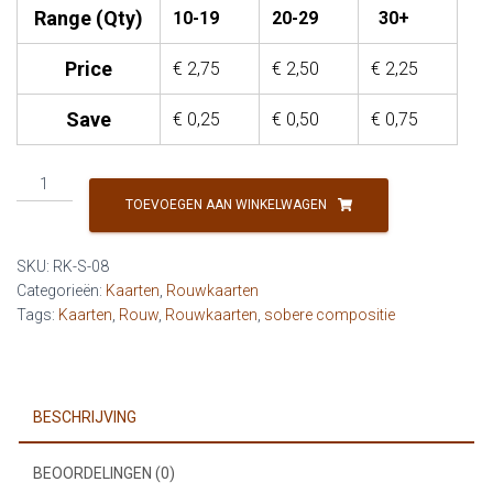
Range (Qty)
10-19
20-29
30+
Price
€
2,75
€
2,50
€
2,25
Save
€
0,25
€
0,50
€
0,75
Rouw
-
TOEVOEGEN AAN WINKELWAGEN
Tussen
de
SKU:
RK-S-08
wolken
Categorieën:
Kaarten
,
Rouwkaarten
aantal
Tags:
Kaarten
,
Rouw
,
Rouwkaarten
,
sobere compositie
BESCHRIJVING
BEOORDELINGEN (0)