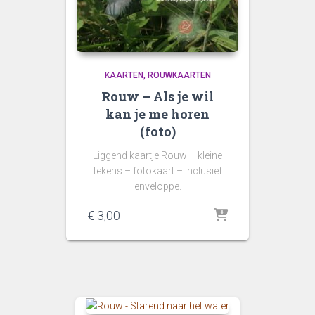
KAARTEN
ROUWKAARTEN
Rouw – Als je wil
kan je me horen
(foto)
Liggend kaartje Rouw – kleine
tekens – fotokaart – inclusief
enveloppe.
€
3,00