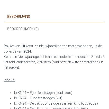
(10)
aantal
BESCHRIJVING
BEOORDELINGEN (0)
Pakket van
10
kerst- en nieuwjaarskaarten met enveloppen, uit de
collectie van
2024
.
Kerst- en Nieuwjaarsgedichten in een sobere compositie. Steeds 5
verschillende teksten, 2 elk item (oud-roze en witte achtergrond) in
het pakket.
Inhoud:
1x KN24 – Fijne feestdagen (oud roos)
1x KN24 – Fijne feestdagen (wit)
1x KN24 – De blik door de ogen van een kind (oud roos)
1x KN24 – De blik door de ogen van een kind (wit)