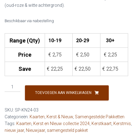
(oud-roze & witte achtergrond).
Beschikbaar via nabestelling
Range (Qty)
10-19
20-29
30+
Price
€
2,75
€
2,50
€
2,25
Save
€
22,25
€
22,50
€
22,75
Samengesteld
Pakket:
TOEVOEGEN AAN WINKELWAGEN
Kerst
&
SKU:
SP-KN24-03
Nieuw
Categorieën:
Kaarten
,
Kerst & Nieuw
,
Samengestelde Pakketten
2024
Tags:
Kaarten
,
Kerst en NIeuw collectie 2024
,
Kerstkaart
,
Kerstmis
,
Sobere
nieuw jaar
,
Nieuwjaar
,
samengesteld pakket
compositie