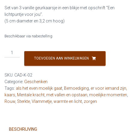
Set van 3 vanille geurkaarsje in een blikje met opschrift “Een
lichtpuntje voor jou”.
(5 cm diameter en 3,2 cm hoog)
Beschikbaar via nabestelling
Set
van
TOEVOEGEN AAN WINKELWAGEN
3
geurkaarsjes
SKU:
CAD-K-02
'Een
Categorie:
Geschenken
lichtpuntje
Tags:
als het even moeilijk gaat
,
Bemoediging
,
er voor iemand zijn
,
voor
kaars
,
Mentale kracht
,
met vallen en opstaan
,
moeilijke momenten
,
jou'
Rouw
,
Sterkte
,
Vlammetje
,
warmte en licht
,
zorgen
aantal
BESCHRIJVING