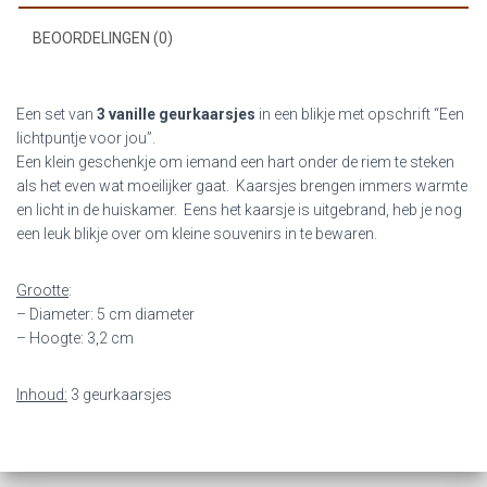
BEOORDELINGEN (0)
Een set van
3
vanille geurkaarsjes
in een blikje met opschrift “Een
lichtpuntje voor jou”.
Een klein geschenkje om iemand een hart onder de riem te steken
als het even wat moeilijker gaat. Kaarsjes brengen immers warmte
en licht in de huiskamer. Eens het kaarsje is uitgebrand, heb je nog
een leuk blikje over om kleine souvenirs in te bewaren.
Grootte
:
– Diameter: 5 cm diameter
– Hoogte: 3,2 cm
Inhoud:
3 geurkaarsjes